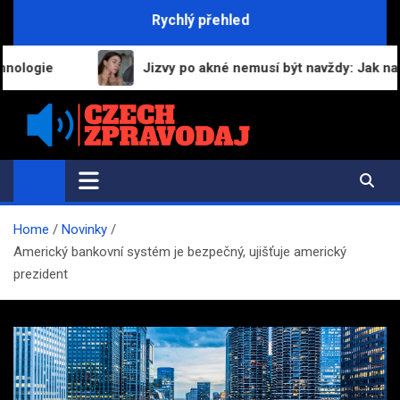
Skip
Rychlý přehled
to
content
e
Jizvy po akné nemusí být navždy: Jak navrátit pl
Czech-Zpravodaj.cz
Zpravodajství a informace z česka
Home
Novinky
Americký bankovní systém je bezpečný, ujišťuje americký
prezident