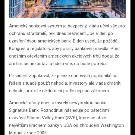
Americký bankovní systém je bezpečný, vláda učiní vše pro
ochranu střadatelů, řekl dnes prezident Joe Biden po
uzavření dvou amerických bank. Biden uvedl, že požádá
Kongres a regulátory, aby posílily bankovní pravidla. Před
dnešním otevřením amerických akciových trhů dodal, že
ani tím se nezastaví a udělá vše, co bude potřeba.
Prezident zopakoval, že peníze daňových poplatníků na
řešení situace použít nehodlá. Investory ale vláda chránit
nebude, protože nikdo není podle něj nad zákonem.
Americké úřady dnes uzavřely newyorskou banku
Signature Bank. Rozhodnutí následuje po pátečním
uzavření Sillicon Valley Bank (SVB), které se stalo
největším krachem banky v USA od zhroucení Washington
Mutual v roce 2008.