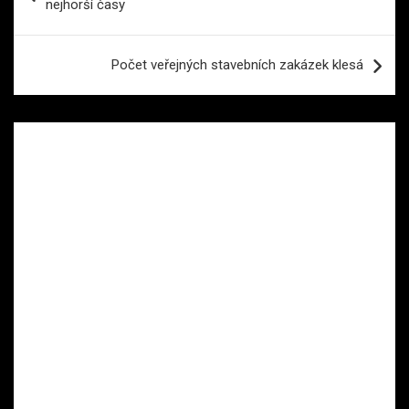
nejhorší časy
příspěvek
Počet veřejných stavebních zakázek klesá