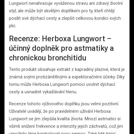
Lungwort nenahrazuje vyváženou stravu ani zdravý životní
styl, ale může být skvělým doplňkem pro ty, kteří chtějí
posílit své dýchací cesty a zlepšit celkovou kondici svých
plic.
Recenze: Herboxa Lungwort –
účinný doplněk pro astmatiky a
chronickou bronchitidu
Tento produkt obsahuje extrakt z kapradiny plazivé, která je
známá svými protizánětlivými a expektoračními účinky. Díky
tomu může Herboxa Lungwort pomoci uvolnit dýchací
cesty a usnadnit vykašlávání hlenu.
Recenze tohoto výživového doplňku jsou velmi pozitivní.
Uživatelé uvádějí, že po pravidelném užívání Herboxa
Lungwort se jim zlepšila kvalita života. Mnozí astmatici si
všimli snížení frekvence a intenzity jejich záchvatů, což jim
umožnilo lépe kontrolovat svou nemoc. Také lidé trpící