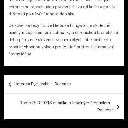
chronickou bronchitidou potvrzují úlevu od kašle a pocitu
dušnosti po užívání tohoto doplňku.
Celkově lze tedy říci, že Herboxa Lungwort je skutečně
účinným doplňkem pro astmatiky a chronickou bronchitidu.
Jeho přirozené složení bez chemických látek činí tento
produkt vhodnou volbou pro ty, kteří preferují alternativní
formy léčby.
Navigace
Herboxa EyeHealth – Recenze
pro
příspěvek
Romo RHD2071S sušička s tepelným čerpadlem –
Recenze