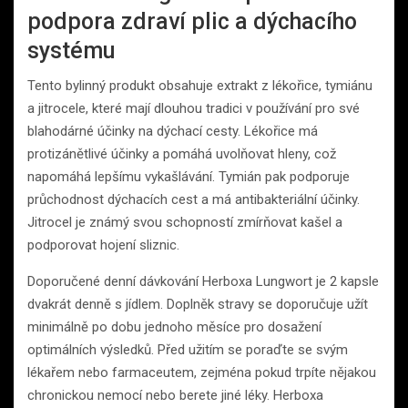
podpora zdraví plic a dýchacího
systému
Tento bylinný produkt obsahuje extrakt z lékořice, tymiánu
a jitrocele, které mají dlouhou tradici v používání pro své
blahodárné účinky na dýchací cesty. Lékořice má
protizánětlivé účinky a pomáhá uvolňovat hleny, což
napomáhá lepšímu vykašlávání. Tymián pak podporuje
průchodnost dýchacích cest a má antibakteriální účinky.
Jitrocel je známý svou schopností zmírňovat kašel a
podporovat hojení sliznic.
Doporučené denní dávkování Herboxa Lungwort je 2 kapsle
dvakrát denně s jídlem. Doplněk stravy se doporučuje užít
minimálně po dobu jednoho měsíce pro dosažení
optimálních výsledků. Před užitím se poraďte se svým
lékařem nebo farmaceutem, zejména pokud trpíte nějakou
chronickou nemocí nebo berete jiné léky. Herboxa