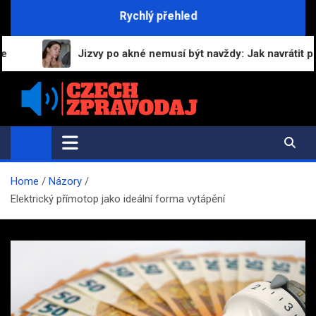
Skip
Rychlý přehled
to
content
Jizvy po akné nemusí být navždy: Jak navrátit pleti hl
Czech-Zpravodaj.cz
Zpravodajství a informace z česka
Home
Názory
Elektrický přímotop jako ideální forma vytápění