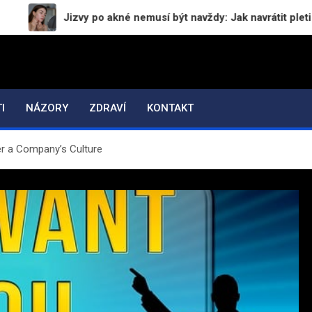
Jizvy po akné nemusí být navždy: Jak navrátit pleti hladký a
I
NÁZORY
ZDRAVÍ
KONTAKT
er a Company’s Culture