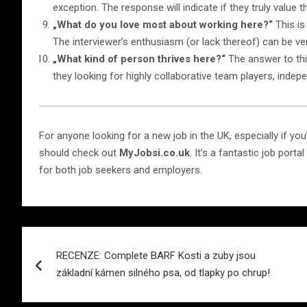
exception. The response will indicate if they truly value 
„What do you love most about working here?“
This is
The interviewer’s enthusiasm (or lack thereof) can be very
„What kind of person thrives here?“
The answer to thi
they looking for highly collaborative team players, indep
For anyone looking for a new job in the UK, especially if you’r
should check out
MyJobsi.co.uk
. It’s a fantastic job porta
for both job seekers and employers.
Navigace
RECENZE: Complete BARF Kosti a zuby jsou
pro
základní kámen silného psa, od tlapky po chrup!
příspěvek