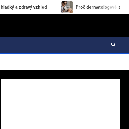
 zdravý vzhled
Proč dermatologové preferují CO₂ la