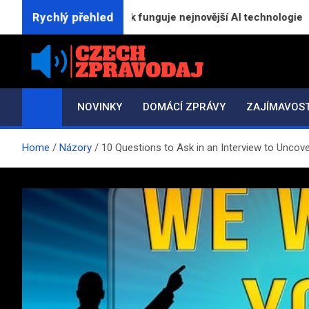
Skip
Rychlý přehled
ská znaménka: Jak funguje nejnovější AI technologie
to
content
Czech-Zpravodaj.cz
Zpravodajství a informace z česka
NOVINKY
DOMÁCÍ ZPRÁVY
ZAJÍMAVOST
Home
Názory
10 Questions to Ask in an Interview to Uncov