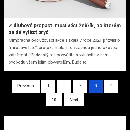
Z dluhové propasti musí vést žebřík, po kterém
se dá vylézt pryč
Mimořádná oddlužovací akce získala v roce 2021 přízvisko
“milostivé léto”, protože mělo jít o vzácnou jednorázovou
záležitost. “Padesátý rok posvětíte a vyhlásíte v zemi
svobodu všem jejím obyvatelům. Bude to…
Stránkování
Previous
1
…
7
8
9
příspěvků
10
Next