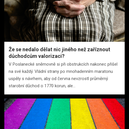
Že se nedalo dělat nic jiného než zaříznout
důchodcům valorizaci?
V Poslanecké sněmovně si při obstrukcích nakonec přišel
na své každý. Vládní strany po mnohadenním maratonu
uspěly s návrhem, aby od června nevzrostl průměrný
starobní důchod o 1770 korun, ale…